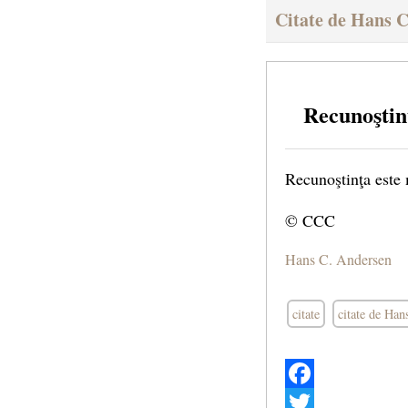
Citate de Hans 
Recunoştin
Recunoştinţa este
© CCC
Hans C. Andersen
citate
citate de Ha
Facebook