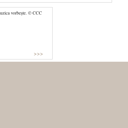
muzica vorbește. © CCC
>>>