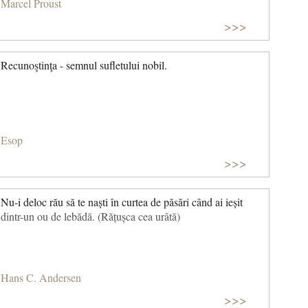
Marcel Proust
>>>
Recunoştinţa - semnul sufletului nobil.
Esop
>>>
Nu-i deloc rău să te naști în curtea de păsări când ai ieșit
dintr-un ou de lebădă. (Rățușca cea urâtă)
Hans C. Andersen
>>>