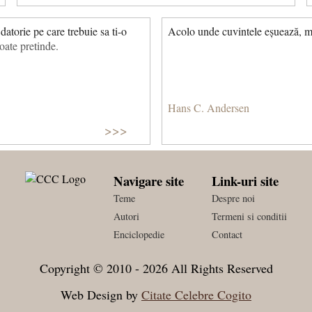
datorie pe care trebuie sa ti-o
Acolo unde cuvintele eșuează, 
oate pretinde.
Hans C. Andersen
>>>
Navigare site
Link-uri site
Teme
Despre noi
Autori
Termeni si conditii
Enciclopedie
Contact
Copyright © 2010 - 2026 All Rights Reserved
Web Design by
Citate Celebre Cogito