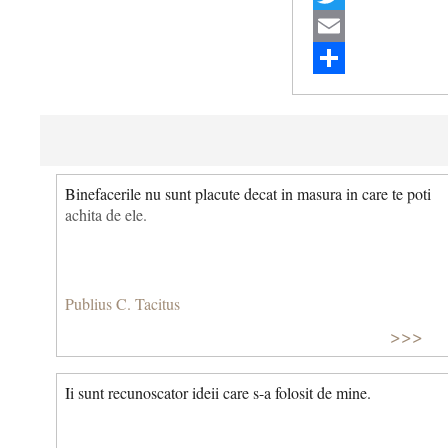
Twitter
Email
Share
Binefacerile nu sunt placute decat in masura in care te poti
achita de ele.
Publius C. Tacitus
>>>
Ii sunt recunoscator ideii care s-a folosit de mine.