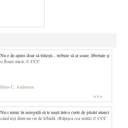
Nu e de-ajuns doar să trăiești... trebuie să ai soare, libertate și
o floare mică. © CCC
Hans C. Andersen
>>>
Nu-i nimic în neregulă să te naști într-o curte de păsări atunci
când ieși dintr-un ou de lebădă. (Rățușca cea urâtă) © CCC