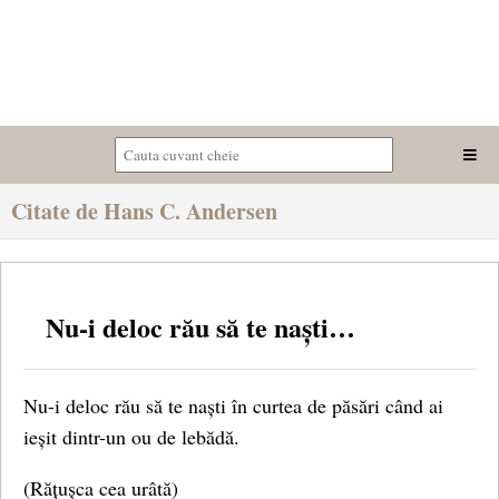
Citate de Hans C. Andersen
Nu-i deloc rău să te naști…
Nu-i deloc rău să te naști în curtea de păsări când ai
ieșit dintr-un ou de lebădă.
(Rățușca cea urâtă)