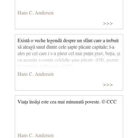
Hans C. Andersen
>>>
Există o veche legendă despre un sfânt care a trebuit
să aleagă unul dintre cele șapte păcate capitale; l-a
ales pe cel care i s-a părut cel mai puțin grav, beția, și
cu aceasta a comis celelalte șase păcate. (Olé, paznic
al turnului, în Povești, 1835)
Hans C. Andersen
>>>
Viața însăși este cea mai minunată poveste. © CCC
Hans C. Andersen