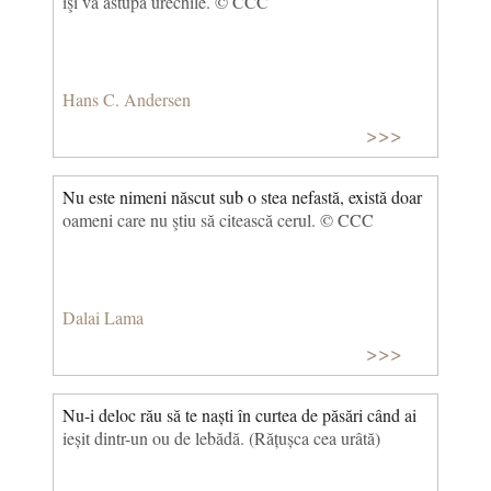
îşi va astupa urechile. © CCC
Hans C. Andersen
>>>
Nu este nimeni născut sub o stea nefastă, există doar
oameni care nu ştiu să citească cerul. © CCC
Dalai Lama
>>>
Nu-i deloc rău să te naști în curtea de păsări când ai
ieșit dintr-un ou de lebădă. (Rățușca cea urâtă)