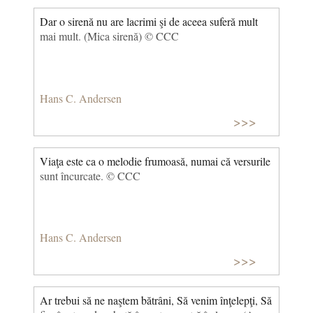
legăna să dormim, Noi am dispărea tot mai mult,
Dar o sirenă nu are lacrimi şi de aceea suferă mult
devenind tot mai mici, Cât bobul de strugure, cât
mai mult. (Mica sirenă) © CCC
bobul de mazăre, cât bobul de grâu… (Ar trebui)
Hans C. Andersen
>>>
Viaţa este ca o melodie frumoasă, numai că versurile
sunt încurcate. © CCC
Hans C. Andersen
>>>
Ar trebui să ne naştem bătrâni, Să venim înţelepţi, Să