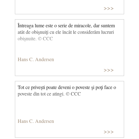
indiferență generală!” (Jurnalul unui curios de la țară)
>>>
© CCC
Întreaga lume este o serie de miracole, dar suntem
atât de obişnuiţi cu ele încât le considerăm lucruri
obişnuite. © CCC
Hans C. Andersen
>>>
Tot ce priveşti poate deveni o poveste şi poţi face o
poveste din tot ce atingi. © CCC
Hans C. Andersen
>>>