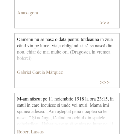
Anaxagora
>>>
Oamenii nu se nasc o dată pentru totdeauna în ziua
când vin pe lume, viața obligându-i să se nască din
nou, chiar de mai multe ori. (Dragostea în vremea
holerei)
Gabriel García Márquez
>>>
M-am născut pe 11 noiembrie 1918 la ora 23:15, în
satul în care locuiesc și unde voi muri. Mama îmi
spunea adesea: „Am așteptat până noaptea să te
nasc...” Și adăuga, făcând cu ochiul din spatele
ochelarilor: „Habar n-avem să venim pe lume pe 11
noiembrie 1918: te-am născut în durere și în
Robert Lassus