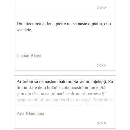
>>>
Din ciocnirea a doua pietre nu se naste o piatra, ci o
scanteie.
Lucian Blaga
>>>
Ar trebui să ne naştem bătrâni, Să venim înţelepţi, Să
fim în stare de-a hotărî soarta noastră în lume, Să
ştim din răscrucea primară ce drumuri pornesc Şi
iresponsabil să fie doar dorul de-a merge. Apoi să ne
facem mai tineri, mai tineri, mergând, Maturi şi
puternici s-ajungem la poarta creaţiei, Să trecem de
Ana Blandiana
ea şi-n iubire intrând adolescenţi, Să fim copii la
>>>
naşterea fiilor noştri. Oricum ei ar fi atunci mai
bătrâni decât noi, Ne-ar învăţa să vorbim, ne-ar