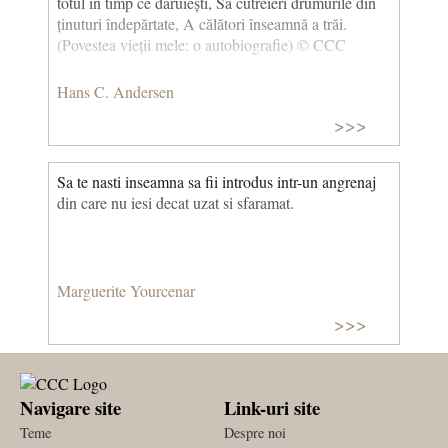
totul în timp ce dăruiești, Să cutreieri drumurile din
ținuturi îndepărtate, A călători înseamnă a trăi.
(Povestea vieții mele: o autobiografie) © CCC
Hans C. Andersen
>>>
Sa te nasti inseamna sa fii introdus intr-un angrenaj
din care nu iesi decat uzat si sfaramat.
Marguerite Yourcenar
>>>
Navigare site
Link-uri site
Teme
Despre noi