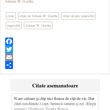
Johann W. Goethe
citate
citate de Johann W. Goethe
citate despre imposibil
imposibil
Johann W. Goethe
Facebook
Twitter
Email
Share
Citate asemanatoare
N-are culoare şi chip nici floarea de viţă-de-vie, Dar
cînd ciorchinele-i copt, farmecă oameni şi zei. (Elegii
romane) (Traducere Teodor Boşca)