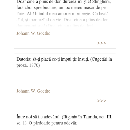
Doar cine-a plîns de dor, durerea-mi ştie! Stingheră,
fără zbor spre bucurie, un loc mereu măsor de pe
tărie. Ah! blîndul meu amor e-n pribegie. Ca beată
sînt, şi mor arzînd de vie. Doar cine-a plîns de dor,
durerea-mi ştie! (Doar cine-a plîns de dor)
(Traducere Teodor Boşca)
Johann W. Goethe
>>>
Datoria: să-ți placă ce-ți impui ție însuți. (Cugetări în
proză, 1870)
Johann W. Goethe
>>>
Între noi să fie adevărul. (Ifigenia în Taurida, act. III,
sc. 1). O pledoarie pentru adevăr.