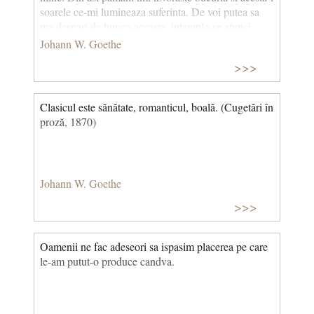
soarele ce-mi lumineaza suferinta. De voi putea sa
ma despart de lumea-aceasta, intample-se atunci
orice, urmeze nefiinta, nu voi sa mai aud nimic, daca
Johann W. Goethe
si dincolo e ura si iubire, daca si-n celelalte sfere
>>>
exist-un-nalt si un adanc ca-n asta Fire.
Clasicul este sănătate, romanticul, boală. (Cugetări în
proză, 1870)
Johann W. Goethe
>>>
Oamenii ne fac adeseori sa ispasim placerea pe care
le-am putut-o produce candva.