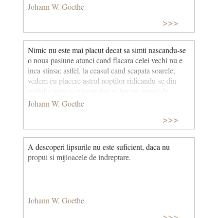
Johann W. Goethe
>>>
Nimic nu este mai placut decat sa simti nascandu-se
o noua pasiune atunci cand flacara celei vechi nu e
inca stinsa; astfel, la ceasul cand scapata soarele,
vedem cu placere astrul noptilor ridicandu-se din
cealalta parte a orizontului; te bucuri atunci de
indoita stralucire a doua faclii ceresti.
Johann W. Goethe
>>>
A descoperi lipsurile nu este suficient, daca nu
propui si mijloacele de indreptare.
Johann W. Goethe
>>>