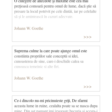
O culegere de anecdote şi maxime este cea mai
sămînţă de balauri. Cad stînci şi vin puhoaie prin
preţioasă comoară pentru omul de lume, dacă ştie să
coclauri. O ştii cu-adevărat? Spre ea, spre ea Rîvnim.
presare la locul potrivit pe cele dintâi, iar pe celelalte
O, tată, să plecăm aş vrea! (Mignon) (Traducere
să şi le amintească în cazuri adecvate.
Teodor Boşca)
Johann W. Goethe
>>>
Suprema culme la care poate ajunge omul este
constiinta propriilor sale conceptii si idei,
cunoasterea de sine, care-i deschide calea sa
cunoasca temeinic si alte firi.
Johann W. Goethe
>>>
Ce-i dincolo nu-mi pricinuieste griji, De sfarmi
aceasta lume in ruine, cealalta poate sa se nasca dupa
mine. Din ast pamant imi izvoraste bucuria si acesta-i