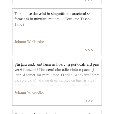
Talentul se dezvoltă în singurătate, caracterul se
formează în tumultul mulțimii. (Torquato Tasso,
1807)
Johann W. Goethe
>>>
Ştii ţara unde sînt lămîi în floare, şi portocale ard prin
verzi frunzare? Din cerul clar adie vîntu-n pace, şi
lauru-i semeţ, iar mirtul tace. O ştii cu-adevărat? Spre
ea, spre ea, O, al meu drag, să plec cu tine-aş vrea!
Ştii casa? Ea se-nalţă pe coloane; sclipesc odăi şi
strălucesc saloane, şi sînt statui, şi-ntorc priviri spre
Johann W. Goethe
mine: Copilă tristă, ce-au făcut cu tine? O ştii cu-
>>>
adevărat? Spre ea, spre ea, O, al meu domn, să plec
cu tine-aş vrea! Ştii creasta-n munţi, cu-a ei poteci
de fum? Prin negură catîru-şi cată drum. În peşteri e