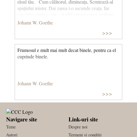
râsul tău. Cum călătorul, dimineața, Scrutează-al
spațiului mister, Dar zarea i-o ascunde ceața, Iar
ciocârlia cântă-n cer: Astfel privirea mea străbate
Prin crâng, pe câmp, prin locuri noi, Iar cântecele
Johann W. Goethe
mele toate Te cheamă jalnic înapoi! (Celei de
>>>
departe) Traducere de N. Porsenna
Frumosul e mult mai mult decat binele, pentru ca el
cuprinde binele.
Johann W. Goethe
>>>
Navigare site
Link-uri site
Teme
Despre noi
Autori
Termeni si conditii