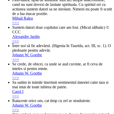
cand nu sunt dovezi de lasitate spirituala. Cu spiritul ori cu
actiunea suntem datori sa ne inrolam. Nimeni nu poate fi scutit
de a lua macar pozitie.
Mihail Ralea
>>>
Suntem datori doar copilului care am fost. (Micul sălbatic) ©
CCC
Alexandre Jardin
>>>
Între noi să fie adevărul. (Ifigenia în Taurida, act. III, sc. 1). O
pledoarie pentru adevăr.
Johann W. Goethe
>>>
Se crede, de obicei, ca unde se aud cuvinte, ar fi ceva de
inteles si pentru minte.
Johann W. Goethe
>>>
Sa sadim in inimile tinerimii sentimentul datoriei catre tara si
mai intai de toate iubirea de patrie.
Carol I
>>>
Rataceste orice om, cat timp cu zel se straduieste.
Johann W. Goethe
>>>