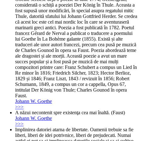
considerată o schiță a poeziei Der König în Thule. Aceasta a
fost supusă unor modificări, în special asupra regatului mitic
Thule, datorită sfatului lui Johann Gottfried Herder. Se credea
că acest loc este cel mai nordic loc în care se aventuraseră
marinarii greci antici. Poezia a fost publicată în 1782. Poetul
francez Gérard de Nerval a publicat o traducere a poemului
lui Goethe în La Bohème galante (1855). Există și alte
traduceri ale unor autori francezi, precum cea pusă pe muzică
de Charles Gounod în opera sa Faust. Poezia abordează teme
ale dragostei și ale morții. Această poezie a avut un mare
succes popular și a fost pusă pe muzică de mai mulți
compozitori printre care: Franz Schubert a compus un Lied în
Re minor în 1816; Friedrich Silcher, 1823; Hector Berlioz,
1829 și 1846; Franz Liszt, 1843 / revizuit în 1856; Robert
Schumann, 1849, a compus un cor a cappella, Opus 67,
intitulat Der König von Thule; Charles Gounod în opera
Faust.
Johann W. Goethe
>>>
A năzui necontenit spre existenţa cea mai înaltă. (Faust)
Johann W. Goethe
>>>
Implinirea datoriei atarna de libertate. Oamenii trebuie sa fie
liberi, liberi de idei potrivnice, liberi de prejudecati. Numai
astfel ei pot sa-si implineasca datoriile sociale si sa-si cultive