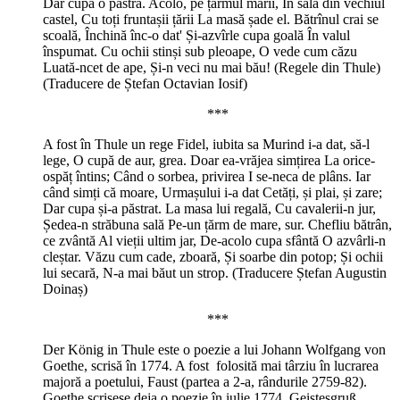
Dar cupa o păstră. Acolo, pe țărmul mării, În sala din vechiul
castel, Cu toți fruntașii țării La masă șade el. Bătrînul crai se
scoală, Închină înc-o dat' Și-azvîrle cupa goală În valul
înspumat. Cu ochii stinși sub pleoape, O vede cum căzu
Luată-ncet de ape, Și-n veci nu mai bău! (Regele din Thule)
(Traducere de Ștefan Octavian Iosif)
***
A fost în Thule un rege Fidel, iubita sa Murind i-a dat, să-l
lege, O cupă de aur, grea. Doar ea-vrăjea simțirea La orice-
ospăț întins; Când o sorbea, privirea I se-neca de plâns. Iar
când simți că moare, Urmașului i-a dat Cetăți, și plai, și zare;
Dar cupa și-a păstrat. La masa lui regală, Cu cavalerii-n jur,
Ședea-n străbuna sală Pe-un țărm de mare, sur. Chefliu bătrân,
ce zvântă Al vieții ultim jar, De-acolo cupa sfântă O azvârli-n
cleștar. Văzu cum cade, zboară, Și soarbe din potop; Și ochii
lui secară, N-a mai băut un strop. (Traducere Ștefan Augustin
Doinaș)
***
Der König in Thule este o poezie a lui Johann Wolfgang von
Goethe, scrisă în 1774. A fost folosită mai târziu în lucrarea
majoră a poetului, Faust (partea a 2-a, rândurile 2759-82).
Goethe scrisese deja o poezie în iulie 1774, Geistesgruß,