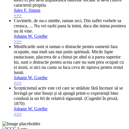
caracterul propriu.
Jules F. Simon
>>>
Cuvintele, de nu-s simtite, raman seci, Din suflet vorbele sa
creasca, ... Nu vei razbi pana la inimi, daca din inima pornirea
nu iti vine.
Johann W. Goethe
>>>
Mistificarile sunt si raman o distractie pentru oamenii fara
ocupatie, mai mult sau mai putin spirituali. Micile fapte
rautacioase, placerea de a chinui pe altul si a parea superior
lui, sunt o distractie pentru aceia care nu sunt prea ocupati cu
ei insisi, si nici nu cauta sa faca ceva de isprava pentru restul
lumii.
Johann W. Goethe
>>>
Scepticismul activ este cel care se străduie fără încetare să se
învingă pe sine însuși și să ajungă printr-o experiență bine
condusă la un fel de relativă siguranță. (Cugetări în proză,
1870)
Johann W. Goethe
>>>