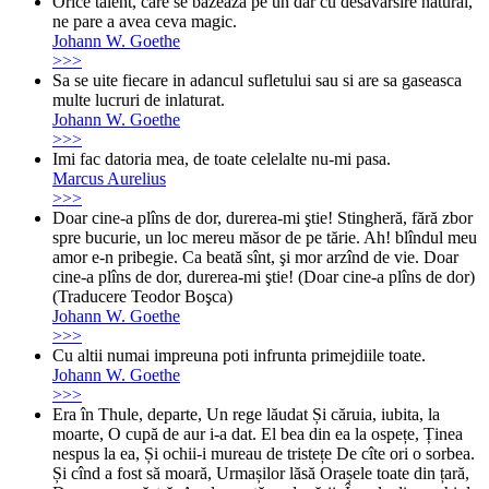
Orice talent, care se bazeaza pe un dar cu desavarsire natural,
ne pare a avea ceva magic.
Johann W. Goethe
>>>
Sa se uite fiecare in adancul sufletului sau si are sa gaseasca
multe lucruri de inlaturat.
Johann W. Goethe
>>>
Imi fac datoria mea, de toate celelalte nu-mi pasa.
Marcus Aurelius
>>>
Doar cine-a plîns de dor, durerea-mi ştie! Stingheră, fără zbor
spre bucurie, un loc mereu măsor de pe tărie. Ah! blîndul meu
amor e-n pribegie. Ca beată sînt, şi mor arzînd de vie. Doar
cine-a plîns de dor, durerea-mi ştie! (Doar cine-a plîns de dor)
(Traducere Teodor Boşca)
Johann W. Goethe
>>>
Cu altii numai impreuna poti infrunta primejdiile toate.
Johann W. Goethe
>>>
Era în Thule, departe, Un rege lăudat Și căruia, iubita, la
moarte, O cupă de aur i-a dat. El bea din ea la ospețe, Ținea
nespus la ea, Și ochii-i mureau de tristețe De cîte ori o sorbea.
Și cînd a fost să moară, Urmașilor lăsă Orașele toate din țară,