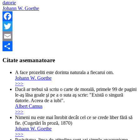
datorie
Johann W. Goethe
Facebook
Twitter
Email
Share
Citate asemanatoare
A face prozeliti este dorinta naturala a fiecarui om.
Johann W. Goethe
>>>
Dacă ar trebui să scriu o carte de morală, primele 99 de pagini
le-aş lăsa goale şi pe a o suta aş scrie: "Există o singură
datorie. Aceea de a iubi".
Albert Camus
>>>
Nimeni nu este mai înrobit decât cel ce se crede liber fără să
fie. (Cugetări în proză, 1870)
Johann W. Goethe
>>>
Pasivitatea, lipsa de atitudine sunt azi simple anacronisme,