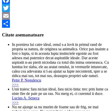
Facebook
Twitter
Email
Share
Citate asemanatoare
In pornirea lui catre ideal, omul s-a lovit in primul rand de
propria sa natura, de originea sa animalica. Orice pas inainte a
fost o lupta, si in aceasta lupta instinctele egoiste au fost
adesea mai puternice decat aspiratiile ideale. Dar aceste
aspiratii n-au pierit niciodata cu totul din inima omeneasca. Cu
lumina lor slaba, ele au aratat omului, in vremurile intunecate,
calea cea adevarata si l-au ajutat sa lupte necontenit, spre a se
ridica mai sus, tot mai sus, deasupra propriei sale naturi.
Petre P. Negulescu
>>>
Unii traiesc fara niciun ideal, fara nicio tinta: trec prin lume ca
niste fire de paie pe un rau. Nu merg ei, ci curentul ii duce.
Lucius A. Seneca
>>>
Nu ne ajunge sa nu murim de foame sau de frig, ne mai