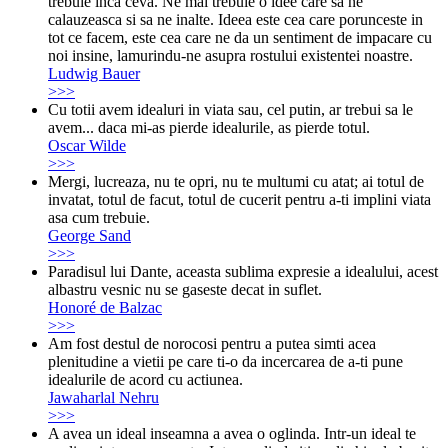
trebuie inca ceva. Ne mai trebuie o idee care sa ne
calauzeasca si sa ne inalte. Ideea este cea care porunceste in
tot ce facem, este cea care ne da un sentiment de impacare cu
noi insine, lamurindu-ne asupra rostului existentei noastre.
Ludwig Bauer
>>>
Cu totii avem idealuri in viata sau, cel putin, ar trebui sa le
avem... daca mi-as pierde idealurile, as pierde totul.
Oscar Wilde
>>>
Mergi, lucreaza, nu te opri, nu te multumi cu atat; ai totul de
invatat, totul de facut, totul de cucerit pentru a-ti implini viata
asa cum trebuie.
George Sand
>>>
Paradisul lui Dante, aceasta sublima expresie a idealului, acest
albastru vesnic nu se gaseste decat in suflet.
Honoré de Balzac
>>>
Am fost destul de norocosi pentru a putea simti acea
plenitudine a vietii pe care ti-o da incercarea de a-ti pune
idealurile de acord cu actiunea.
Jawaharlal Nehru
>>>
A avea un ideal inseamna a avea o oglinda. Intr-un ideal te