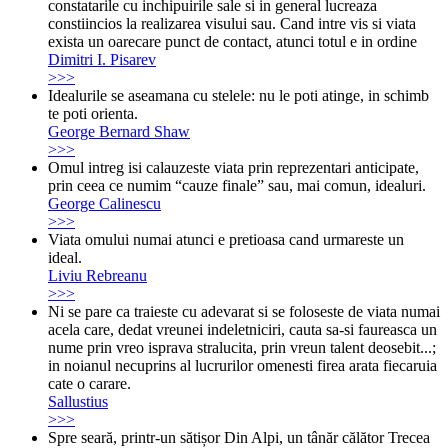
constatarile cu inchipuirile sale si in general lucreaza
constiincios la realizarea visului sau. Cand intre vis si viata
exista un oarecare punct de contact, atunci totul e in ordine
Dimitri I. Pisarev
>>>
Idealurile se aseamana cu stelele: nu le poti atinge, in schimb
te poti orienta.
George Bernard Shaw
>>>
Omul intreg isi calauzeste viata prin reprezentari anticipate,
prin ceea ce numim “cauze finale” sau, mai comun, idealuri.
George Calinescu
>>>
Viata omului numai atunci e pretioasa cand urmareste un
ideal.
Liviu Rebreanu
>>>
Ni se pare ca traieste cu adevarat si se foloseste de viata numai
acela care, dedat vreunei indeletniciri, cauta sa-si faureasca un
nume prin vreo isprava stralucita, prin vreun talent deosebit...;
in noianul necuprins al lucrurilor omenesti firea arata fiecaruia
cate o carare.
Sallustius
>>>
Spre seară, printr-un sătișor Din Alpi, un tânăr călător Trecea