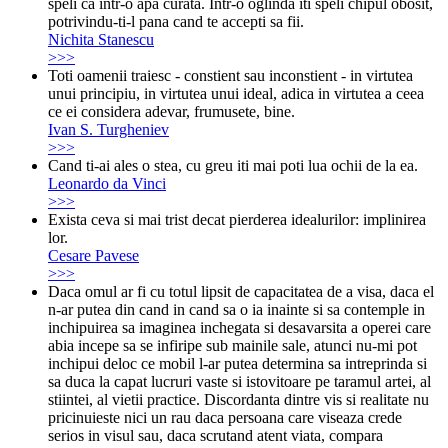
speli ca intr-o apa curata. Intr-o oglinda iti speli chipul obosit,
potrivindu-ti-l pana cand te accepti sa fii.
Nichita Stanescu
>>>
Toti oamenii traiesc - constient sau inconstient - in virtutea
unui principiu, in virtutea unui ideal, adica in virtutea a ceea
ce ei considera adevar, frumusete, bine.
Ivan S. Turgheniev
>>>
Cand ti-ai ales o stea, cu greu iti mai poti lua ochii de la ea.
Leonardo da Vinci
>>>
Exista ceva si mai trist decat pierderea idealurilor: implinirea
lor.
Cesare Pavese
>>>
Daca omul ar fi cu totul lipsit de capacitatea de a visa, daca el
n-ar putea din cand in cand sa o ia inainte si sa contemple in
inchipuirea sa imaginea inchegata si desavarsita a operei care
abia incepe sa se infiripe sub mainile sale, atunci nu-mi pot
inchipui deloc ce mobil l-ar putea determina sa intreprinda si
sa duca la capat lucruri vaste si istovitoare pe taramul artei, al
stiintei, al vietii practice. Discordanta dintre vis si realitate nu
pricinuieste nici un rau daca persoana care viseaza crede
serios in visul sau, daca scrutand atent viata, compara