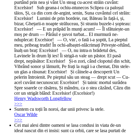
purtând prin nea și vânt Un steag cu-acest străin cuvânt:
Excelsior! Sub geana-i ochiu-ntunecos Sclipea ca paloșul
tăios, Și, ca din corn de-argint, senin, Suna cuvântul cel strãin:
Excelsior! Lumini de prin bordeie, rar, Băteau în față-i, și,
bizar, Ghețarii-n noapte străluceau, Și straniu buzele-i șopteau:
Excelsior! — E un prăpăd în munți acum! — Îl sfătuiește-un
moș pe drum — Pârâul e șuvoi turbat... El murmură ne-
nduplecat: Excelsior! — O, vin', o fată i-a șoptit, La pieptul
meu, pribeag trudit! În ochi-albaștri-nlăcrimați Privește-oftând,
înalț-un braț: Excelsior! — O, nu intra-n brădetul des,
Lavinele în drum îți ies! Îi strigă-n vale un păstor. El pasă
drept, nepăsător: Excelsior! Și-n zori, când clopotul din schit,
Vibrând sonor și lămurit, Pe frați la rugă i-a chemat, Din stele-
un glas a răsunat: Excelsior! Și câinele-a descoperit Un
pelerin întroienit. Pe pieptul său un steag — drept scut — Cu-
acel cuvânt necunoscut: Excelsior! Și tainic mortul surâdea
Spre soarele ce răsărea, Și mândru, ca o stea căzând, Căzu din
cer un strigăt blând: Excelsior! (Excelsior!)
Henry Wadsworth Longfellow
>>>
Suntem cu toții în noroi, dar unii privesc la stele.
Oscar Wilde
>>>
Cei mai alesi dintre oameni se lasa condusi in viata de-un
ideal nascut din ei insisi: sunt ca orbii, care se lasa purtati de