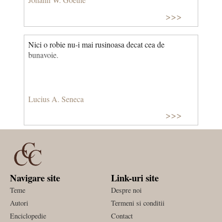
>>>
Nici o robie nu-i mai rusinoasa decat cea de
bunavoie.
Lucius A. Seneca
>>>
Navigare site
Link-uri site
Teme
Despre noi
Autori
Termeni si conditii
Enciclopedie
Contact