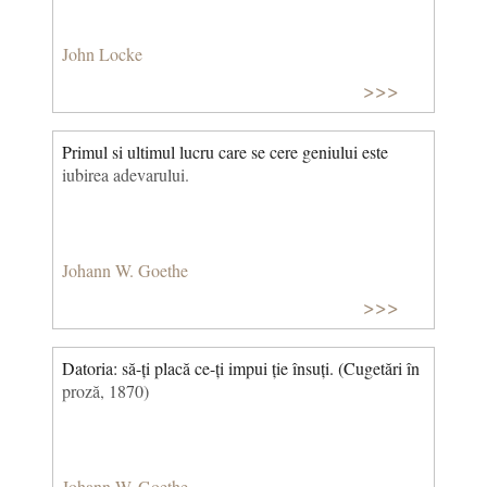
John Locke
>>>
Primul si ultimul lucru care se cere geniului este
iubirea adevarului.
Johann W. Goethe
>>>
Datoria: să-ți placă ce-ți impui ție însuți. (Cugetări în
proză, 1870)
Johann W. Goethe