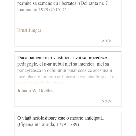
permite să semene cu libertatea. (Deliranta nr. 7 –
toamna lui 1979) © CCC
Ernst Jünger
>>>
Daca oamenii mai varstnici ar voi sa procedeze
pedago­gic, ei n-ar trebui nici sa interzica, nici sa
ponegreasca in ochii unui tanar ceea ce acestuia ii
face placere, oricum ar fi acest ceva, atat timp cat n-
au cu ce sa il inlocuiasca.
Johann W. Goethe
>>>
O viață nefolositoare este o moarte anticipată.
(Ifigenia în Taurida, 1779-1789)