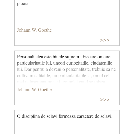
ploaia.
Johann W. Goethe
>>>
Personalitatea este binele suprem...Fiecare om are
particularitatile lui, uneori curiozitatile, ciudateniile
lui. Dar pentru a deveni o personalitate, trebuie sa ne
cultivam calitatile, nu particularitatile…, omul cel
mai neinsemnat poate fi complet cand se misca
inauntrul hotarelor capacitatilor si ale aptitudinilor
Johann W. Goethe
sale.
>>>
O disciplina de sclavi formeaza caractere de sclavi.