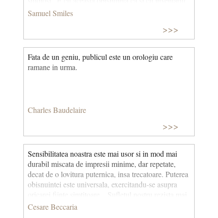
studiosi...E cu aceasta obisnuinta ca si cu inventarul
marfurilor, fara de care n-ai sti niciodata ce ai, nici ce
Samuel Smiles
nu ai.
>>>
Fata de un geniu, publicul este un orologiu care
ramane in urma.
Charles Baudelaire
>>>
Sensibilitatea noastra este mai usor si in mod mai
durabil miscata de impresii minime, dar repetate,
decat de o lovitura puternica, insa trecatoare. Puterea
obisnuintei este universala, exercitandu-se asupra
oricarei fiinte simtitoare…Sufletul nostru rezista mai
degraba la violentele si la durerile cele mai mari, dar
Cesare Beccaria
trecatoare, decat timpului si plictisului neincetat.