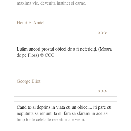
ma­xima vie, devenita instinct si carne.
Henri F. Amiel
>>>
Luăm uneori prostul obicei de a fi nefericiți. (Moara
de pe Floss) © CCC
George Eliot
>>>
Cand te-ai deprins in viata cu un obicei... iti pare cu
neputinta sa renunti la el, fara sa sfarami in acelasi
timp toate celelalte resorturi ale vietii.