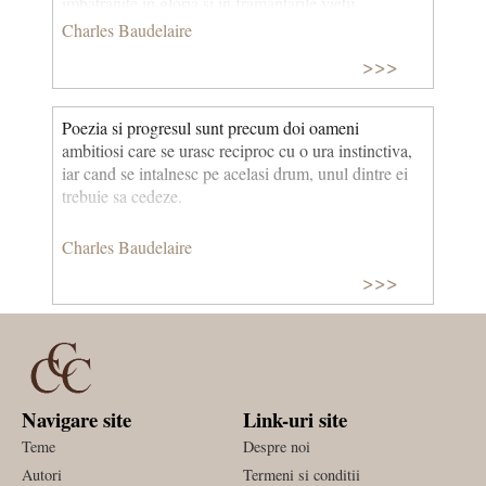
imbatranite in gloria si in framantarile vietii.
Charles Baudelaire
>>>
Poezia si progresul sunt precum doi oameni
ambitiosi care se urasc reciproc cu o ura instinctiva,
iar cand se intalnesc pe acelasi drum, unul dintre ei
trebuie sa cedeze.
Charles Baudelaire
>>>
Navigare site
Link-uri site
Teme
Despre noi
Autori
Termeni si conditii