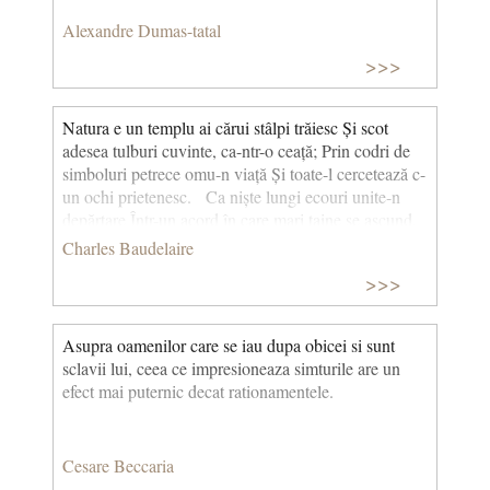
Alexandre Dumas-tatal
>>>
Natura e un templu ai cărui stâlpi trăiesc Și scot
adesea tulburi cuvinte, ca-ntr-o ceață; Prin codri de
simboluri petrece omu-n viață Și toate-l cercetează c-
un ochi prietenesc. Ca niște lungi ecouri unite-n
depărtare Într-un acord în care mari taine se ascund,
Ca noaptea sau lumina, adânc, fără hotare, Parfum,
Charles Baudelaire
culoare, sunet se-ngână și-și răspund. Sunt
>>>
proaspete parfumuri ca trupuri de copii, Dulci ca un
ton de flaut, verzi ca niște câmpii, Iar altele bogate,
trufașe, prihănite, Purtând în ele-avânturi de lucruri
Asupra oamenilor care se iau dupa obicei si sunt
infinite, Ca moscul, ambra, smirna, tămâia, care
sclavii lui, ceea ce impresioneaza simturile are un
cântă Tot ce vrăjește mintea și simțurile-ncântă.
efect mai puternic decat rationamentele.
(Corespunderi) (Traducere de Al. Philippide)
Cesare Beccaria