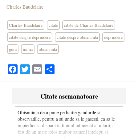
Charles Baudelaire
Charles Baudelaire
citate
citate de Charles Baudelaire
citate despre deprindere
citate despre obisnuinta
deprindere
gura
inima
obisnuinta
Facebook
Twitter
Email
Share
Citate asemanatoare
Obisnuinta de a pune pe hartie gandurile si
observatiile, pentru a sti unde sa le gasesti, ca sa le
impiedici sa dispara in tinutul intunecat al uitarii, a
fost de un mare folos multor oameni intelepti si