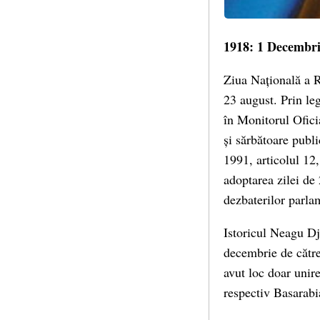
1918: 1 Decembri
Ziua Națională a R
23 august. Prin le
în Monitorul Ofici
și sărbătoare publ
1991, articolul 12
adoptarea zilei de
dezbaterilor parla
Istoricul Neagu Dj
decembrie de către
avut loc doar unire
respectiv Basarabia