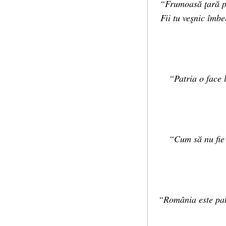
“Frumoasă ţară pe 
Fii tu veşnic îmbel
“Patria o face l
“Cum să nu fie o
“România este patr