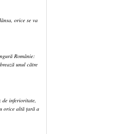
dânsa, orice se va
singură Românie:
vibrează unul către
de inferioritate,
u orice altă țară a