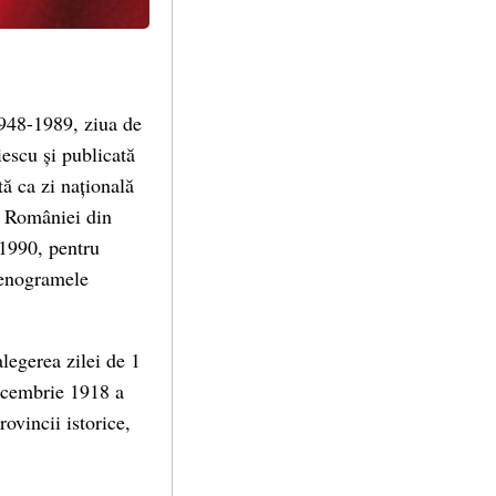
1948-1989, ziua de
iescu și publicată
ă ca zi națională
a României din
 1990, pentru
tenogramele
legerea zilei de 1
decembrie 1918 a
ovincii istorice,