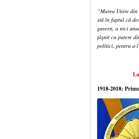
“Marea Unire din 1
stă în faptul că de
guvern, a nici unui
ţâşnit cu putere di
politici, pentru a-
La
1918-2018: Primu