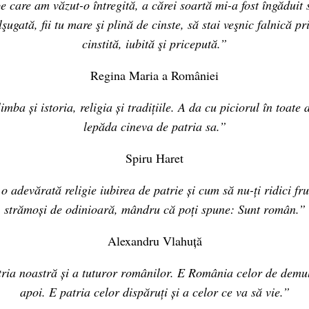
care am văzut-o întregită, a cărei soartă mi-a fost îngăduit 
şugată, fii tu mare şi plină de cinste, să stai veşnic falnică pri
cinstită, iubită şi pricepută.”
Regina Maria a României
imba și istoria, religia și tradițiile. A da cu piciorul în toate 
lepăda cineva de patria sa.”
Spiru Haret
 adevărată religie iubirea de patrie și cum să nu-ți ridici fru
strămoși de odinioară, mândru că poți spune: Sunt român.”
Alexandru Vlahuță
ia noastră și a tuturor românilor. E România celor de demul
apoi. E patria celor dispăruți și a celor ce va să vie.”