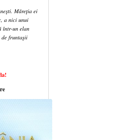
neşti. Măreţia ei
, a nici unui
ă într-un elan
 de fruntaşii
la!
re