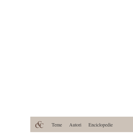
Teme
Autori
Enciclopedie