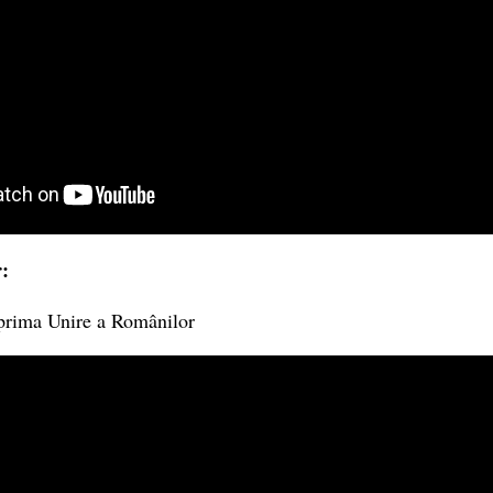
r:
 prima Unire a Românilor