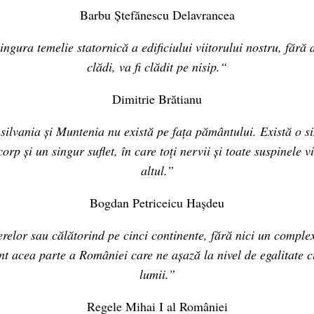
Barbu Ștefănescu Delavrancea
gura temelie statornică a edificiului viitorului nostru, fără 
clădi, va fi clădit pe nisip.“
Dimitrie Brătianu
ilvania și Muntenia nu există pe fața pământului. Există o 
orp și un singur suflet, în care toți nervii și toate suspinele 
altul.”
Bogdan Petriceicu Hașdeu
relor sau călătorind pe cinci continente, fără nici un complex 
sunt acea parte a României care ne așază la nivel de egalitate c
lumii.”
Regele Mihai I al României