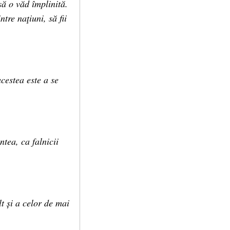
să o văd împlinită.
ntre naţiuni, să fii
acestea este a se
ntea, ca falnicii
t și a celor de mai