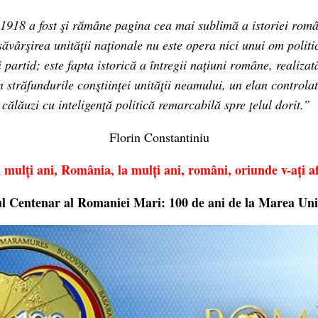
918 a fost şi rămâne pagina cea mai sublimă a istoriei româ
săvârşirea unităţii naţionale nu este opera nici unui om politic
 partid; este fapta istorică a întregii naţiuni române, realizat
n străfundurile conştiinţei unităţii neamului, un elan controlat
l călăuzi cu inteligenţă politică remarcabilă spre ţelul dorit.”
Florin Constantiniu
 mulți ani, România, la mulți ani, români, oriunde v-ați af
l Centenar al Romaniei Mari: 100 de ani de la Marea Uni