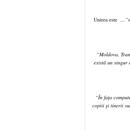
Unirea este
…”sin
“Moldova, Trans
există
un singur c
“În fața compute
copiii și tinerii 