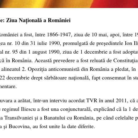
e: Ziua Națională a României
omâniei a fost, între 1866-1947, ziua de 10 mai, apoi, între 
gea nr. 10 din 31 iulie 1990, promulgată de președintele Ion Il
al nr. 95 din 1 august 1990, ziua de 1 decembrie a fost adoptat
ică în România. Această prevedere a fost reluată de Constituți
, alineatul 2. Opoziția anticomunistă din România a pledat, în
 22 decembrie drept sărbătoare națională, fapt consemnat în s
mentare.
uvara a arătat, într-un interviu acordat TVR în anul 2011, că a
 regimul Iliescu a fost una conjuncturală, explicând că la 1 
a Transilvaniei și a Banatului cu România, pe când celelalte pr
 și Bucovina, au fost unite la date diferite.