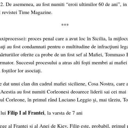
92. De asemenea, au fost numiti “eroii ultimilor 60 de ani”, i
l revistei Time Magazine.
***
iprocesso): proces penal care a avut loc în Sicilia, la mijlocu
aţi au fost condamnati pentru o multitudine de infracţiuni legat
ărturiilor oferite ca probe de un fost sef al Mafiei, Tommaso 
ormator. Succesul procesului a atras alti foşti membri ai mafie
foştilor lor asociaţi.
 dat unui clan din cadrul mafiei siciliene, Cosa Nostra, care 
 Acestia au fost numiti Corleonesi deoarece liderii sai cei mai
ul Corleone, în primul rând Luciano Leggio şi, mai târziu, Totò
Filip I al Frantei
 lui
, la varsta de 7 ani
rege al Frantei si al Anei de Kiev, Filip este, probabil, primu