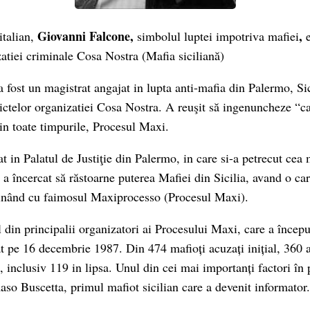
Giovanni Falcone,
,
italian,
simbolul luptei impotriva mafiei
e
tiei criminale Cosa Nostra (Mafia siciliană)
fost un magistrat angajat in lupta anti-mafia din Palermo, Sici
ictelor organizatiei Cosa Nostra. A reuşit să ingenuncheze “ca
n toate timpurile, Procesul Maxi.
at in Palatul de Justiţie din Palermo, in care si-a petrecut cea
, a încercat să răstoarne puterea Mafiei din Sicilia, avand o car
inând cu faimosul Maxiprocesso (Procesul Maxi).
 din principalii organizatori ai Procesului Maxi, care a începu
at pe 16 decembrie 1987. Din 474 mafioți acuzați inițial, 360 
 inclusiv 119 in lipsa. Unul din cei mai importanți factori în 
so Buscetta, primul mafiot sicilian care a devenit informator.