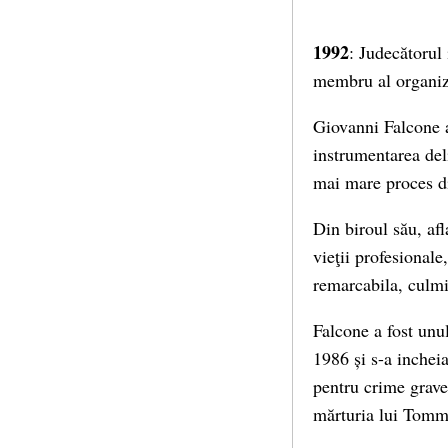
1992
: Judecătorul 
membru al organiza
Giovanni Falcone a 
instrumentarea del
mai mare proces di
Din biroul său, afl
vieţii profesionale
remarcabila, culm
Falcone a fost unul
1986 și s-a inchei
pentru crime grave,
mărturia lui Tomma