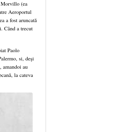
 Morvillo (ea
intre Aeroportul
ea a fost aruncată
i. Când a trecut
piat Paolo
Palermo, si, deşi
ei, amandoi au
apcană, la cateva