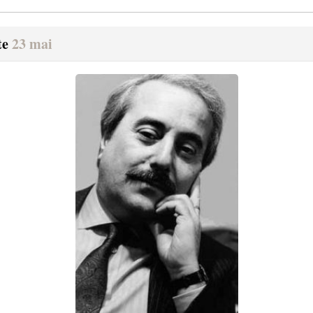
te
23 mai