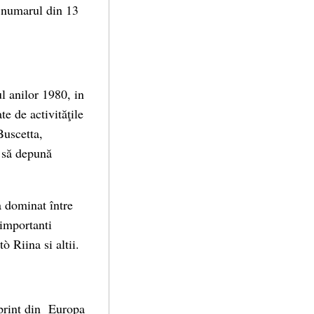
n numarul din 13
l anilor 1980, in
e de activităţile
Buscetta,
i să depună
a dominat între
 importanti
 Riina si altii.
l print din Europa