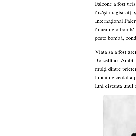
Falcone a fost uci
însăși magistrat), 
Internațional Pale
în aer de o bombă 
peste bombă, cond
Viaţa sa a fost as
Borsellino. Ambii s
mulţi dintre priet
luptat de cealalta 
luni distanta unul 