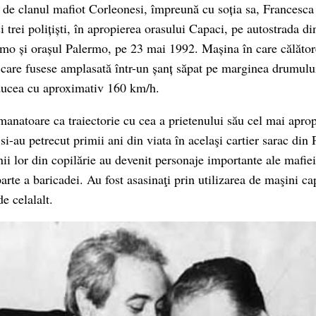
s de clanul mafiot Corleonesi, împreună cu soția sa, Francesca
și trei polițiști, în apropierea orasului Capaci, pe autostrada d
rmo și orașul Palermo, pe 23 mai 1992. Mașina în care călător
care fusese amplasată într-un șanț săpat pe marginea drumulu
ucea cu aproximativ 160 km/h.
emanatoare ca traiectorie cu cea a prietenului său cel mai apro
i-au petrecut primii ani din viata în acelaşi cartier sarac din 
enii lor din copilărie au devenit personaje importante ale mafi
parte a baricadei. Au fost asasinaţi prin utilizarea de maşini c
de celalalt.