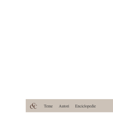
Teme
Autori
Enciclopedie