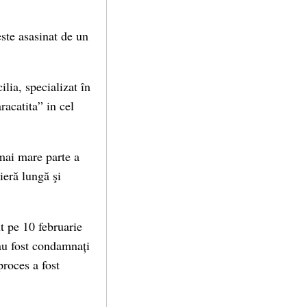
ste asasinat de un
lia, specializat în
racatita” in cel
 mai mare parte a
ieră lungă şi
t pe 10 februarie
au fost condamnați
proces a fost