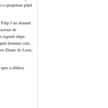
 s-a perpetuat până
, Filip I nu domnit
asistat de
st regenti dupa
mpul domniei sale,
otre-Dame de Laon,
spre a elibera