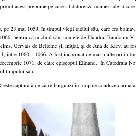
 primit acest prenume pe care i-l datoreaza mamei sale si care
, pe 23 mai 1059, în timpul vieţii tatălui său, care era bolnav
1066, pentru că unchiul său, contele de Flandra, Baudouin V, 
eims, Gervais de Belleme şi, iniţial, şi de Ana de Kiev, au fo
 I, între 1060 – 1066. A fost încoronat de mai multe ori în ti
decembrie 1071, de către episcopul Élinand, în Catedrala N
ul timpului său.
c
este capturată de către burgunzi în timp ce conducea armata 