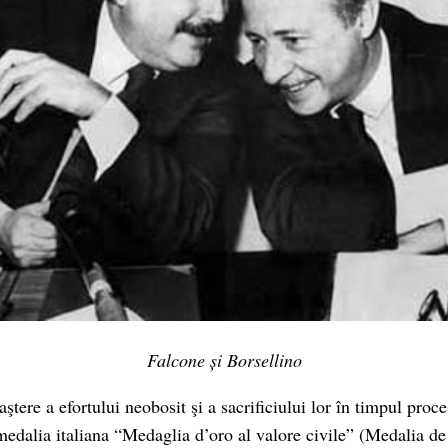
Falcone și Borsellino
tere a efortului neobosit şi a sacrificiului lor în timpul proce
 medalia italiana “Medaglia d’oro al valore civile” (Medalia d