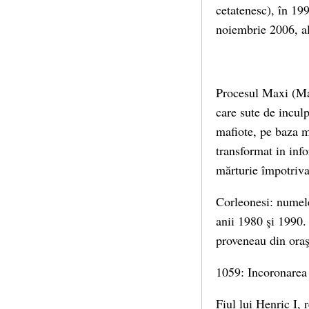
cetatenesc), în 19
noiembrie 2006, a
Procesul Maxi (Max
care sute de inculp
mafiote, pe baza m
transformat in inf
mărturie împotriva 
Corleonesi: numele
anii 1980 şi 1990.
proveneau din oraş
1059: Incoronarea
Fiul lui Henric I, 