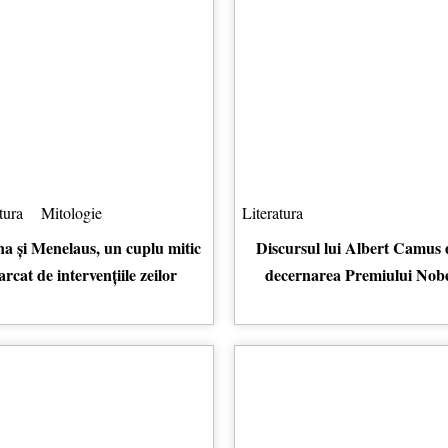
tura
Mitologie
Literatura
na și Menelaus, un cuplu mitic
Discursul lui Albert Camus
rcat de intervențiile zeilor
decernarea Premiului Nob