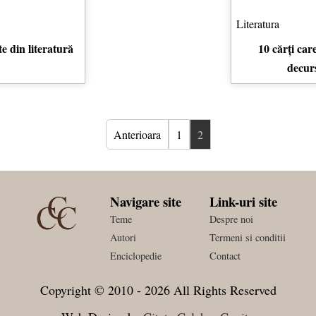
Literatura
te din literatură
10 cărți care
decurs
Anterioara
1
2
Navigare site
Link-uri site
Teme
Despre noi
Autori
Termeni si conditii
Enciclopedie
Contact
Copyright © 2010 - 2026 All Rights Reserved