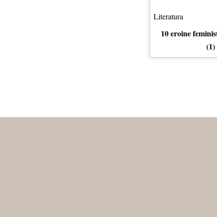
Literatura
10 eroine feminis
(1)