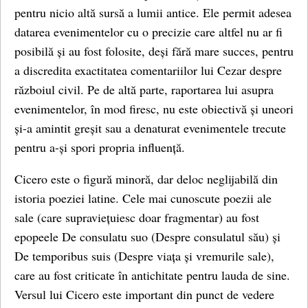
pentru nicio altă sursă a lumii antice. Ele permit adesea
datarea evenimentelor cu o precizie care altfel nu ar fi
posibilă și au fost folosite, deși fără mare succes, pentru
a discredita exactitatea comentariilor lui Cezar despre
războiul civil. Pe de altă parte, raportarea lui asupra
evenimentelor, în mod firesc, nu este obiectivă și uneori
și-a amintit greșit sau a denaturat evenimentele trecute
pentru a-și spori propria influență.
Cicero este o figură minoră, dar deloc neglijabilă din
istoria poeziei latine. Cele mai cunoscute poezii ale
sale (care supraviețuiesc doar fragmentar) au fost
epopeele De consulatu suo (Despre consulatul său) și
De temporibus suis (Despre viața și vremurile sale),
care au fost criticate în antichitate pentru lauda de sine.
Versul lui Cicero este important din punct de vedere