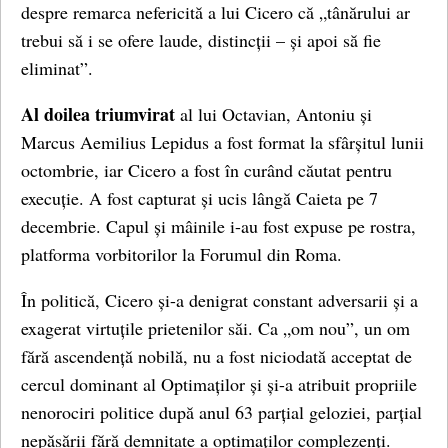
despre remarca nefericită a lui Cicero că „tânărului ar
trebui să i se ofere laude, distincții – și apoi să fie
eliminat”.
Al doilea triumvirat
al lui Octavian, Antoniu și
Marcus Aemilius Lepidus a fost format la sfârșitul lunii
octombrie, iar Cicero a fost în curând căutat pentru
execuție. A fost capturat și ucis lângă Caieta pe 7
decembrie. Capul și mâinile i-au fost expuse pe rostra,
platforma vorbitorilor la Forumul din Roma.
În politică, Cicero și-a denigrat constant adversarii și a
exagerat virtuțile prietenilor săi. Ca „om nou”, un om
fără ascendență nobilă, nu a fost niciodată acceptat de
cercul dominant al Optimaților și și-a atribuit propriile
nenorociri politice după anul 63 parțial geloziei, parțial
nepăsării fără demnitate a optimaților complezenți.