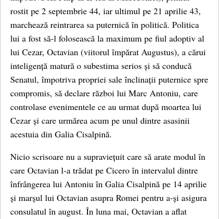
rostit pe 2 septembrie 44, iar ultimul pe 21 aprilie 43,
marchează reintrarea sa puternică în politică. Politica
lui a fost să-l folosească la maximum pe fiul adoptiv al
lui Cezar, Octavian (viitorul împărat Augustus), a cărui
inteligență matură o subestima serios și să conducă
Senatul, împotriva propriei sale înclinații puternice spre
compromis, să declare război lui Marc Antoniu, care
controlase evenimentele ce au urmat după moartea lui
Cezar și care urmărea acum pe unul dintre asasinii
acestuia din Galia Cisalpină.
Nicio scrisoare nu a supraviețuit care să arate modul în
care Octavian l-a trădat pe Cicero în intervalul dintre
înfrângerea lui Antoniu în Galia Cisalpină pe 14 aprilie
și marșul lui Octavian asupra Romei pentru a-și asigura
consulatul în august. În luna mai, Octavian a aflat