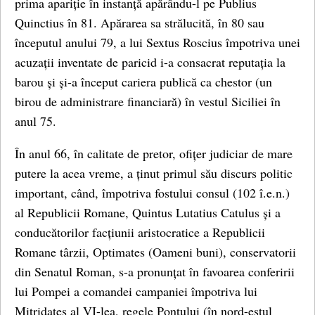
prima apariție în instanță apărându-l pe Publius
Quinctius în 81. Apărarea sa strălucită, în 80 sau
începutul anului 79, a lui Sextus Roscius împotriva unei
acuzații inventate de paricid i-a consacrat reputația la
barou și și-a început cariera publică ca chestor (un
birou de administrare financiară) în vestul Siciliei în
anul 75.
În anul 66, în calitate de pretor, ofițer judiciar de mare
putere la acea vreme, a ținut primul său discurs politic
important, când, împotriva fostului consul (102 î.e.n.)
al Republicii Romane, Quintus Lutatius Catulus și a
conducătorilor facțiunii aristocratice a Republicii
Romane târzii, Optimates (Oameni buni), conservatorii
din Senatul Roman, s-a pronunțat în favoarea conferirii
lui Pompei a comandei campaniei împotriva lui
Mitridates al VI-lea, regele Pontului (în nord-estul