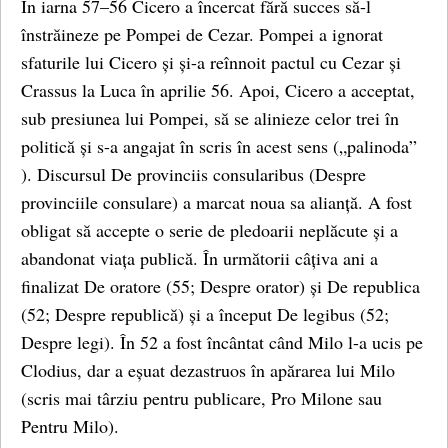
În iarna 57–56 Cicero a încercat fără succes să-l
înstrăineze pe Pompei de Cezar. Pompei a ignorat
sfaturile lui Cicero și și-a reînnoit pactul cu Cezar și
Crassus la Luca în aprilie 56. Apoi, Cicero a acceptat,
sub presiunea lui Pompei, să se alinieze celor trei în
politică și s-a angajat în scris în acest sens („palinoda”
). Discursul De provinciis consularibus (Despre
provinciile consulare) a marcat noua sa alianță. A fost
obligat să accepte o serie de pledoarii neplăcute și a
abandonat viața publică. În următorii câțiva ani a
finalizat De oratore (55; Despre orator) și De republica
(52; Despre republică) și a început De legibus (52;
Despre legi). În 52 a fost încântat când Milo l-a ucis pe
Clodius, dar a eșuat dezastruos în apărarea lui Milo
(scris mai târziu pentru publicare, Pro Milone sau
Pentru Milo).