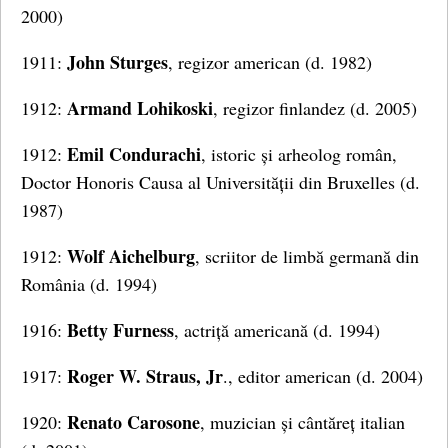
2000)
John Sturges
1911:
, regizor american (d. 1982)
Armand Lohikoski
1912:
, regizor finlandez (d. 2005)
Emil Condurachi
1912:
, istoric și arheolog român,
Doctor Honoris Causa al Universității din Bruxelles (d.
1987)
Wolf Aichelburg
1912:
, scriitor de limbă germană din
România (d. 1994)
Betty Furness
1916:
, actriță americană (d. 1994)
Roger W. Straus, Jr
1917:
., editor american (d. 2004)
Renato Carosone
1920:
, muzician și cântăreț italian