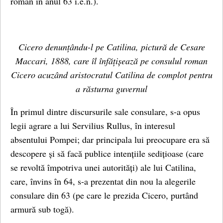
roman în anul 63 î.e.n.).
Cicero denunțându-l pe Catilina, pictură de Cesare
Maccari, 1888, care îl înfățișează pe consulul roman
Cicero acuzând aristocratul Catilina de complot pentru
a răsturna guvernul
În primul dintre discursurile sale consulare, s-a opus
legii agrare a lui Servilius Rullus, în interesul
absentului Pompei; dar principala lui preocupare era să
descopere și să facă publice intențiile sedițioase (care
se revoltă împotriva unei autorități) ale lui Catilina,
care, învins în 64, s-a prezentat din nou la alegerile
consulare din 63 (pe care le prezida Cicero, purtând
armură sub togă).