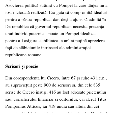
Asocierea politică strânsă cu Pompei la care tânjea nu a
fost niciodată realizată. Era gata să compromită idealuri
pentru a păstra republica, dar, deși a ajuns să admită în
De republica că guvernul republican necesita prezența
unui individ puternic – poate un Pompei idealizat –
pentru a-i asigura stabilitatea, a arătat puțină apreciere
față de slăbiciunile intrinseci ale administrației
republicane romane.
Scrisori și poezie
Din corespondența lui Cicero, între 67 și iulie 43 î.e.n.,
au supraviețuit peste 900 de scrisori și, din cele 835
scrise de Cicero însuși, 416 au fost adresate prietenului
său, consilierului financiar și editorului, cavalerul Titus
Pomponius Atticus, iar 419 unuia sau altuia din cei