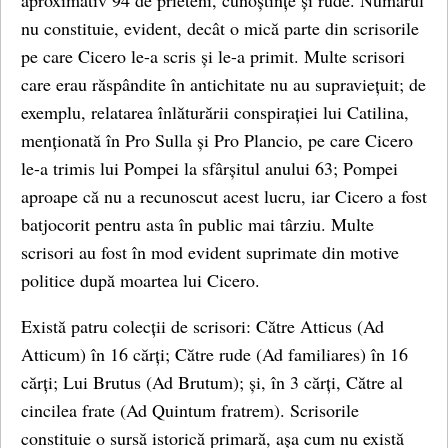
aproximativ 94 de prieteni, cunoștințe și rude. Numărul
nu constituie, evident, decât o mică parte din scrisorile
pe care Cicero le-a scris și le-a primit. Multe scrisori
care erau răspândite în antichitate nu au supraviețuit; de
exemplu, relatarea înlăturării conspirației lui Catilina,
menționată în Pro Sulla și Pro Plancio, pe care Cicero
le-a trimis lui Pompei la sfârșitul anului 63; Pompei
aproape că nu a recunoscut acest lucru, iar Cicero a fost
batjocorit pentru asta în public mai târziu. Multe
scrisori au fost în mod evident suprimate din motive
politice după moartea lui Cicero.
Există patru colecții de scrisori: Către Atticus (Ad
Atticum) în 16 cărți; Către rude (Ad familiares) în 16
cărți; Lui Brutus (Ad Brutum); și, în 3 cărți, Către al
cincilea frate (Ad Quintum fratrem). Scrisorile
constituie o sursă istorică primară, așa cum nu există