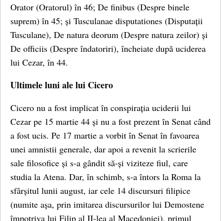
Orator (Oratorul) în 46; De finibus (Despre binele
suprem) în 45; și Tusculanae disputationes (Disputații
Tusculane), De natura deorum (Despre natura zeilor) și
De officiis (Despre îndatoriri), încheiate după uciderea
lui Cezar, în 44.
Ultimele luni ale lui Cicero
Cicero nu a fost implicat în conspirația uciderii lui
Cezar pe 15 martie 44 și nu a fost prezent în Senat când
a fost ucis. Pe 17 martie a vorbit în Senat în favoarea
unei amnistii generale, dar apoi a revenit la scrierile
sale filosofice și s-a gândit să-și viziteze fiul, care
studia la Atena. Dar, în schimb, s-a întors la Roma la
sfârșitul lunii august, iar cele 14 discursuri filipice
(numite așa, prin imitarea discursurilor lui Demostene
împotriva lui Filip al II-lea al Macedoniei), primul