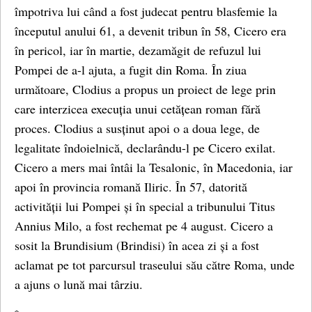
împotriva lui când a fost judecat pentru blasfemie la
începutul anului 61, a devenit tribun în 58, Cicero era
în pericol, iar în martie, dezamăgit de refuzul lui
Pompei de a-l ajuta, a fugit din Roma. În ziua
următoare, Clodius a propus un proiect de lege prin
care interzicea execuția unui cetățean roman fără
proces. Clodius a susținut apoi o a doua lege, de
legalitate îndoielnică, declarându-l pe Cicero exilat.
Cicero a mers mai întâi la Tesalonic, în Macedonia, iar
apoi în provincia romană Iliric. În 57, datorită
activității lui Pompei și în special a tribunului Titus
Annius Milo, a fost rechemat pe 4 august. Cicero a
sosit la Brundisium (Brindisi) în acea zi și a fost
aclamat pe tot parcursul traseului său către Roma, unde
a ajuns o lună mai târziu.