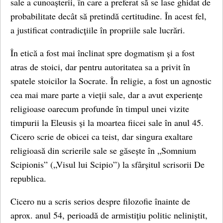
sale a cunoașterii, în care a preferat să se lase ghidat de
probabilitate decât să pretindă certitudine. În acest fel,
a justificat contradicțiile în propriile sale lucrări.
În etică a fost mai înclinat spre dogmatism și a fost
atras de stoici, dar pentru autoritatea sa a privit în
spatele stoicilor la Socrate. În religie, a fost un agnostic
cea mai mare parte a vieții sale, dar a avut experiențe
religioase oarecum profunde în timpul unei vizite
timpurii la Eleusis și la moartea fiicei sale în anul 45.
Cicero scrie de obicei ca teist, dar singura exaltare
religioasă din scrierile sale se găsește în „Somnium
Scipionis” („Visul lui Scipio”) la sfârșitul scrisorii De
republica.
Cicero nu a scris serios despre filozofie înainte de
aprox. anul 54, perioadă de armistițiu politic neliniștit,