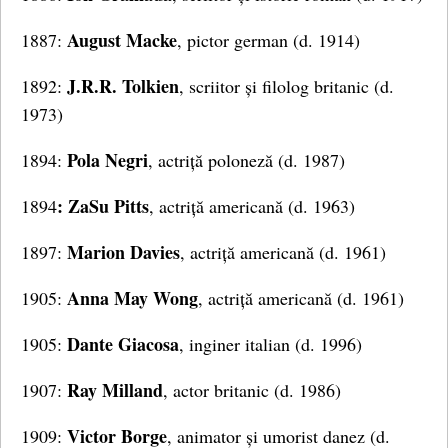
August Macke
1887:
, pictor german (d. 1914)
J.R.R. Tolkien
1892:
, scriitor și filolog britanic (d.
1973)
Pola Negri
1894:
, actriță poloneză (d. 1987)
: ZaSu Pitts
1894
, actriță americană (d. 1963)
Marion Davies
1897:
, actriță americană (d. 1961)
Anna May Wong
1905:
, actriță americană (d. 1961)
Dante Giacosa
1905:
, inginer italian (d. 1996)
Ray Milland
1907:
, actor britanic (d. 1986)
Victor Borge
1909:
, animator și umorist danez (d.