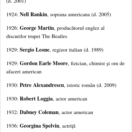
(d. 2001)
Nell Rankin
1924:
, soprana americana (d. 2005)
George Martin
1926:
, producătorul englez al
discurilor trupei The Beatles
Sergio Leone
1929:
, regizor italian (d. 1989)
Gordon Earle Moore
1929:
, fizician, chimist și om de
afaceri american
Petre Alexandrescu
1930:
, istoric român (d. 2009)
Robert Loggia
1930:
, actor american
Dabney Coleman
1932:
, actor american
Georgina
Spelvin
1936:
, actriță