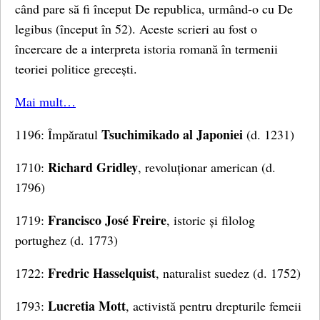
când pare să fi început De republica, urmând-o cu De
legibus (început în 52). Aceste scrieri au fost o
încercare de a interpreta istoria romană în termenii
teoriei politice grecești.
Mai mult…
Tsuchimikado al Japoniei
1196: Împăratul
(d. 1231)
Richard Gridley
1710:
, revoluționar american (d.
1796)
Francisco José Freire
1719:
, istoric și filolog
portughez (d. 1773)
Fredric Hasselquist
1722:
, naturalist suedez (d. 1752)
Lucretia Mott
1793:
, activistă pentru drepturile femeii