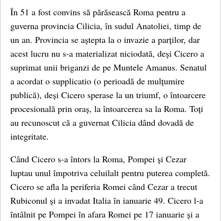
În 51 a fost convins să părăsească Roma pentru a
guverna provincia Cilicia, în sudul Anatoliei, timp de
un an. Provincia se aștepta la o invazie a parților, dar
acest lucru nu s-a materializat niciodată, deși Cicero a
suprimat unii briganzi de pe Muntele Amanus. Senatul
a acordat o supplicatio (o perioadă de mulțumire
publică), deși Cicero sperase la un triumf, o întoarcere
procesională prin oraș, la întoarcerea sa la Roma. Toți
au recunoscut că a guvernat Cilicia dând dovadă de
integritate.
Când Cicero s-a întors la Roma, Pompei și Cezar
luptau unul împotriva celuilalt pentru puterea completă.
Cicero se afla la periferia Romei când Cezar a trecut
Rubiconul și a invadat Italia în ianuarie 49. Cicero l-a
întâlnit pe Pompei în afara Romei pe 17 ianuarie și a