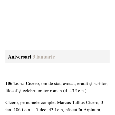
Aniversari
3 ianuarie
106
Cicero
î.e.n.:
, om de stat, avocat, erudit și scriitor,
filosof și celebru orator roman (d. 43 î.e.n.)
Cicero, pe numele complet Marcus Tullius Cicero, 3
ian. 106 î.e.n. – 7 dec. 43 î.e.n, născut în Arpinum,