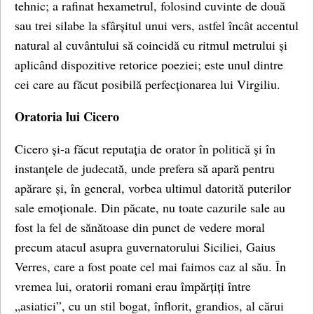
tehnic; a rafinat hexametrul, folosind cuvinte de două
sau trei silabe la sfârșitul unui vers, astfel încât accentul
natural al cuvântului să coincidă cu ritmul metrului și
aplicând dispozitive retorice poeziei; este unul dintre
cei care au făcut posibilă perfecționarea lui Virgiliu.
Oratoria lui Cicero
Cicero și-a făcut reputația de orator în politică și în
instanțele de judecată, unde prefera să apară pentru
apărare și, în general, vorbea ultimul datorită puterilor
sale emoționale. Din păcate, nu toate cazurile sale au
fost la fel de sănătoase din punct de vedere moral
precum atacul asupra guvernatorului Siciliei, Gaius
Verres, care a fost poate cel mai faimos caz al său. În
vremea lui, oratorii romani erau împărțiți între
„asiatici”, cu un stil bogat, înflorit, grandios, al cărui