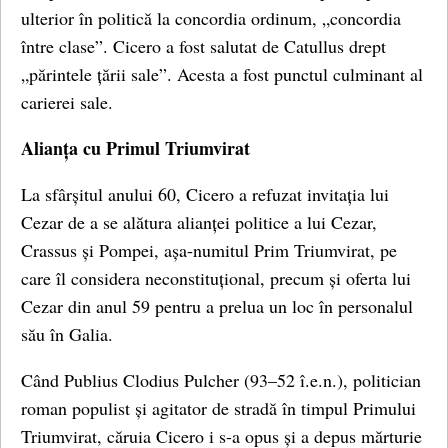
ulterior în politică la concordia ordinum, „concordia
între clase”. Cicero a fost salutat de Catullus drept
„părintele țării sale”. Acesta a fost punctul culminant al
carierei sale.
Alianța cu Primul Triumvirat
La sfârșitul anului 60, Cicero a refuzat invitația lui
Cezar de a se alătura alianței politice a lui Cezar,
Crassus și Pompei, așa-numitul Prim Triumvirat, pe
care îl considera neconstituțional, precum și oferta lui
Cezar din anul 59 pentru a prelua un loc în personalul
său în Galia.
Când Publius Clodius Pulcher (93–52 î.e.n.), politician
roman populist și agitator de stradă în timpul Primului
Triumvirat, căruia Cicero i s-a opus și a depus mărturie