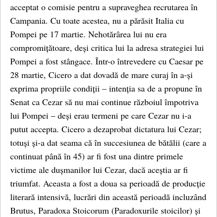
acceptat o comisie pentru a supraveghea recrutarea în
Campania. Cu toate acestea, nu a părăsit Italia cu
Pompei pe 17 martie. Nehotărârea lui nu era
compromițătoare, deși critica lui la adresa strategiei lui
Pompei a fost stângace. Într-o întrevedere cu Caesar pe
28 martie, Cicero a dat dovadă de mare curaj în a-și
exprima propriile condiții – intenția sa de a propune în
Senat ca Cezar să nu mai continue războiul împotriva
lui Pompei – deși erau termeni pe care Cezar nu i-a
putut accepta. Cicero a dezaprobat dictatura lui Cezar;
totuși și-a dat seama că în succesiunea de bătălii (care a
continuat până în 45) ar fi fost una dintre primele
victime ale dușmanilor lui Cezar, dacă aceștia ar fi
triumfat. Aceasta a fost a doua sa perioadă de producție
literară intensivă, lucrări din această perioadă incluzând
Brutus, Paradoxa Stoicorum (Paradoxurile stoicilor) și