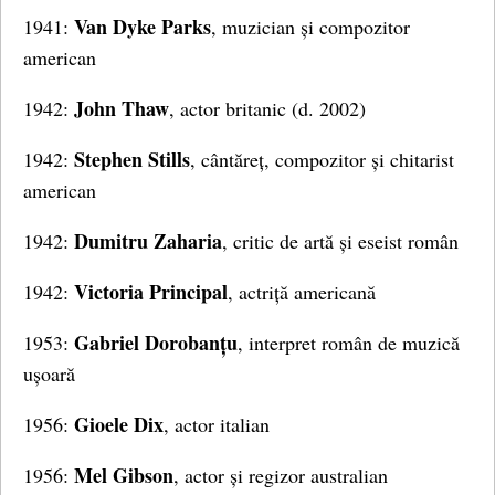
Van Dyke Parks
1941:
, muzician și compozitor
american
John Thaw
1942:
, actor britanic (d. 2002)
Stephen Stills
1942:
, cântăreț, compozitor și chitarist
american
Dumitru Zaharia
1942:
, critic de artă și eseist român
Victoria Principal
1942:
, actriță americană
Gabriel Dorobanțu
1953:
, interpret român de muzică
ușoară
Gioele Dix
1956:
, actor italian
Mel Gibson
1956:
, actor și regizor australian