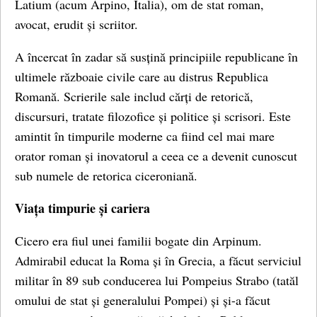
Latium (acum Arpino, Italia), om de stat roman,
avocat, erudit și scriitor.
A încercat în zadar să susțină principiile republicane în
ultimele războaie civile care au distrus Republica
Romană. Scrierile sale includ cărți de retorică,
discursuri, tratate filozofice și politice și scrisori. Este
amintit în timpurile moderne ca fiind cel mai mare
orator roman și inovatorul a ceea ce a devenit cunoscut
sub numele de retorica ciceroniană.
Viața timpurie și cariera
Cicero era fiul unei familii bogate din Arpinum.
Admirabil educat la Roma și în Grecia, a făcut serviciul
militar în 89 sub conducerea lui Pompeius Strabo (tatăl
omului de stat și generalului Pompei) și și-a făcut