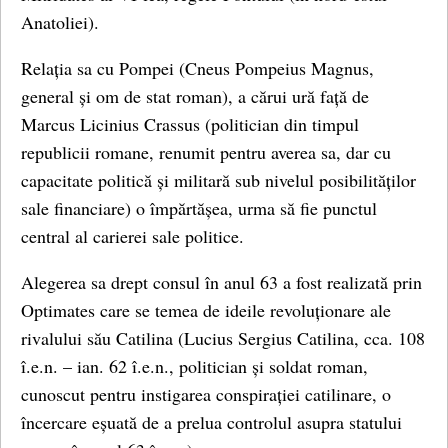
Anatoliei).
Relația sa cu Pompei (Cneus Pompeius Magnus,
general și om de stat roman), a cărui ură față de
Marcus Licinius Crassus (politician din timpul
republicii romane, renumit pentru averea sa, dar cu
capacitate politică și militară sub nivelul posibilităților
sale financiare) o împărtășea, urma să fie punctul
central al carierei sale politice.
Alegerea sa drept consul în anul 63 a fost realizată prin
Optimates care se temea de ideile revoluționare ale
rivalului său Catilina (Lucius Sergius Catilina, cca. 108
î.e.n. – ian. 62 î.e.n., politician și soldat roman,
cunoscut pentru instigarea conspirației catilinare, o
încercare eșuată de a prelua controlul asupra statului