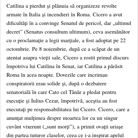
Catilina a pierdut și plănuia să organizeze revolte
armate în Italia și incendieri în Roma. Cicero a avut
dificultăți în a convinge Senatul de pericol, dar „ultimul
decret” (Senatus consultum ultimum), ceva asemănător
cu o proclamație a legii marțiale, a fost adoptat pe 22
octombrie. Pe 8 noiembrie, după ce a scăpat de un
atentat asupra vieții sale, Cicero a rostit primul discurs
împotriva lui Catilina în Senat, iar Catilina a părăsit
Roma în acea noapte. Dovezile care incrimau
conspiratorii erau solide și, după o dezbatere
senatorială în care Cato cel Tânăr a pledat pentru
execuție și Iulius Cezar, împotrivă, aceștia au fost
executați pe responsabilitatea lui Cicero. Cicero, care a
anunțat mulțimea despre moartea lor cu un singur
cuvânt vixerunt („sunt morți”), a primit ovații uriașe
din partea tuturor claselor, ceea ce i-a inspirat apelul