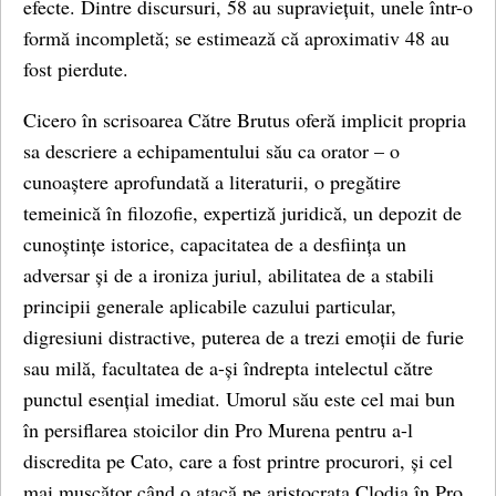
efecte. Dintre discursuri, 58 au supraviețuit, unele într-o
formă incompletă; se estimează că aproximativ 48 au
fost pierdute.
Cicero în scrisoarea Către Brutus oferă implicit propria
sa descriere a echipamentului său ca orator – o
cunoaștere aprofundată a literaturii, o pregătire
temeinică în filozofie, expertiză juridică, un depozit de
cunoștințe istorice, capacitatea de a desființa un
adversar și de a ironiza juriul, abilitatea de a stabili
principii generale aplicabile cazului particular,
digresiuni distractive, puterea de a trezi emoții de furie
sau milă, facultatea de a-și îndrepta intelectul către
punctul esențial imediat. Umorul său este cel mai bun
în persiflarea stoicilor din Pro Murena pentru a-l
discredita pe Cato, care a fost printre procurori, și cel
mai mușcător când o atacă pe aristocrata Clodia în Pro