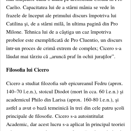
Caelio. Capacitatea lui de a stârni mânia se vede în
frazele de început ale primului discurs împotriva lui
Catilina și, de a stârni milă, în ultima pagină din Pro
Milone. Tehnica lui de a câștiga un caz împotriva
probelor este exemplificată de Pro Cluentio, un discurs
într-un proces de crimă extrem de complex; Cicero s-a
lăudat mai târziu că „aruncă praf în ochii juraților”.
Filosofia lui Cicero
Cicero a studiat filozofia sub epicureanul Fedru (aprox.
140–70 î.e.n.), stoicul Diodot (mort în cca. 60 î.e.n.) și
academicul Philo din Larisa (aprox. 160-80 î.e.n.), și
astfel a avut o bază temeinică în trei din cele patru şcoli
principale de filosofie. Cicero s-a autointitulat
Academic, dar acest lucru s-a aplicat în principal teoriei