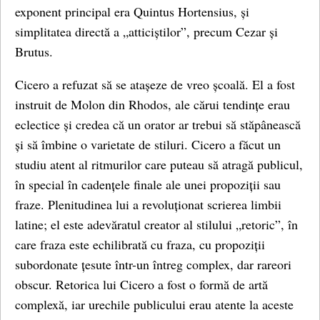
exponent principal era Quintus Hortensius, și
simplitatea directă a „atticiștilor”, precum Cezar și
Brutus.
Cicero a refuzat să se atașeze de vreo școală. El a fost
instruit de Molon din Rhodos, ale cărui tendințe erau
eclectice și credea că un orator ar trebui să stăpânească
și să îmbine o varietate de stiluri. Cicero a făcut un
studiu atent al ritmurilor care puteau să atragă publicul,
în special în cadențele finale ale unei propoziții sau
fraze. Plenitudinea lui a revoluționat scrierea limbii
latine; el este adevăratul creator al stilului „retoric”, în
care fraza este echilibrată cu fraza, cu propoziții
subordonate țesute într-un întreg complex, dar rareori
obscur. Retorica lui Cicero a fost o formă de artă
complexă, iar urechile publicului erau atente la aceste