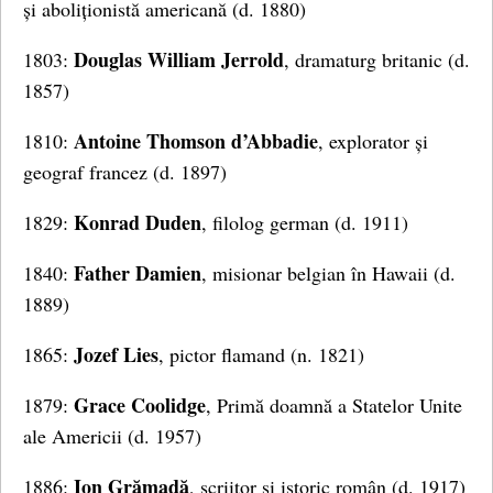
și aboliționistă americană (d. 1880)
Douglas William Jerrold
1803:
, dramaturg britanic (d.
1857)
Antoine Thomson d’Abbadie
1810:
, explorator și
geograf francez (d. 1897)
Konrad Duden
1829:
, filolog german (d. 1911)
Father Damien
1840:
, misionar belgian în Hawaii (d.
1889)
Jozef Lies
1865:
, pictor flamand (n. 1821)
Grace Coolidge
1879:
, Primă doamnă a Statelor Unite
ale Americii (d. 1957)
Ion Grămadă
1886:
, scriitor și istoric român (d. 1917)