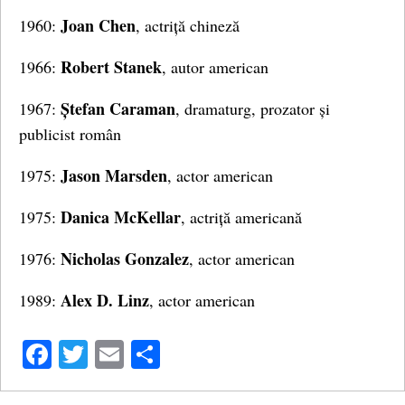
Joan Chen
1960:
, actriță chineză
Robert Stanek
1966:
, autor american
Ștefan Caraman
1967:
, dramaturg, prozator și
publicist român
Jason Marsden
1975:
, actor american
Danica McKellar
1975:
, actriță americană
Nicholas Gonzalez
1976:
, actor american
Alex D. Linz
1989:
, actor american
Facebook
Twitter
Email
Share