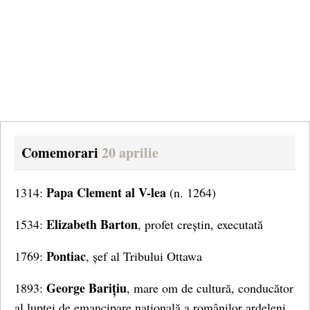
Comemorari
20 aprilie
Papa Clement al V-lea
1314:
(n. 1264)
Elizabeth Barton
1534:
, profet creștin, executată
Pontiac
1769:
, șef al Tribului Ottawa
George Barițiu
1893:
, mare om de cultură, conducător
al luptei de emancipare națională a românilor ardeleni