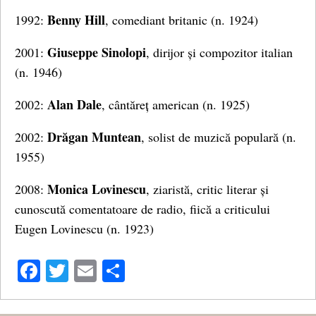
Benny Hill
1992:
, comediant britanic (n. 1924)
Giuseppe Sinolopi
2001:
, dirijor și compozitor italian
(n. 1946)
Alan Dale
2002:
, cântăreț american (n. 1925)
Drăgan Muntean
2002:
, solist de muzică populară (n.
1955)
Monica Lovinescu
2008:
, ziaristă, critic literar și
cunoscută comentatoare de radio, fiică a criticului
Eugen Lovinescu (n. 1923)
Facebook
Twitter
Email
Share