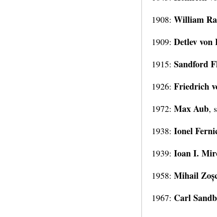
William R
1908:
Detlev von 
1909:
Sandford F
1915:
Friedrich 
1926:
Max Aub
1972:
, 
Ionel Ferni
1938:
Ioan I. Mi
1939:
Mihail Zoș
1958:
Carl Sand
1967: