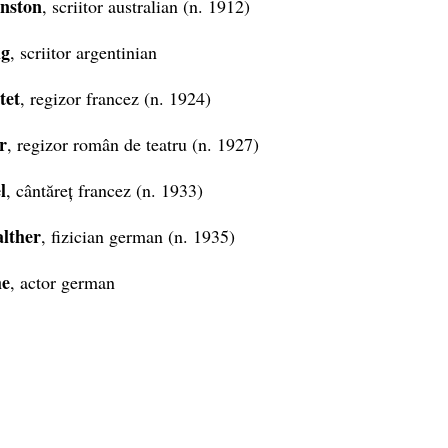
nston
, scriitor australian (n. 1912)
ig
, scriitor argentinian
tet
, regizor francez (n. 1924)
r
, regizor român de teatru (n. 1927)
l
, cântăreț francez (n. 1933)
lther
, fizician german (n. 1935)
he
, actor german