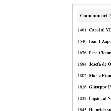
Comemorari
2
Carol al VI
1461:
Ioan I Záp
1540:
Clemen
1676: Papa
Josefa de 
1684:
Marie Fran
1802:
Giuseppe P
1826:
Na
1832: Împăratul
Heinrich v
1845: