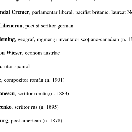
andal Cremer
, parlamentar liberal, pacifist britanic, laureat 
Liliencron
, poet și scriitor german
leming
, geograf, inginer și inventator scoțiano-canadian (n. 1
von Wieser
, econom austriac
scriitor spaniol
c
, compozitor român (n. 1901)
ronescu
, scriitor român,(n. 1883)
cenko
, scriitor rus (n. 1895)
burg
, poet american (n. 1878)