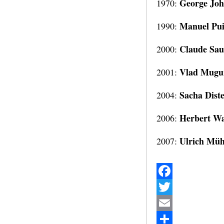
George Joh
1970:
Manuel Pu
1990:
Claude Sau
2000:
Vlad Mugu
2001:
Sacha Diste
2004:
Herbert Wa
2006:
Ulrich Mü
2007:
Facebook
Twitter
Email