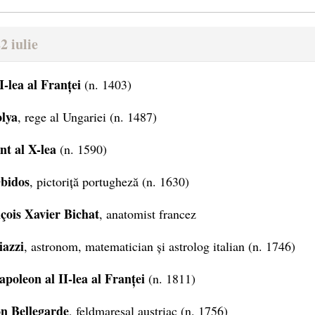
2 iulie
I-lea al Franței
(n. 1403)
olya
, rege al Ungariei (n. 1487)
t al X-lea
(n. 1590)
Óbidos
, pictoriță portugheză (n. 1630)
çois Xavier Bichat
, anatomist francez
iazzi
, astronom, matematician și astrolog italian (n. 1746)
poleon al II-lea al Franței
(n. 1811)
on Bellegarde
, feldmareșal austriac (n. 1756)