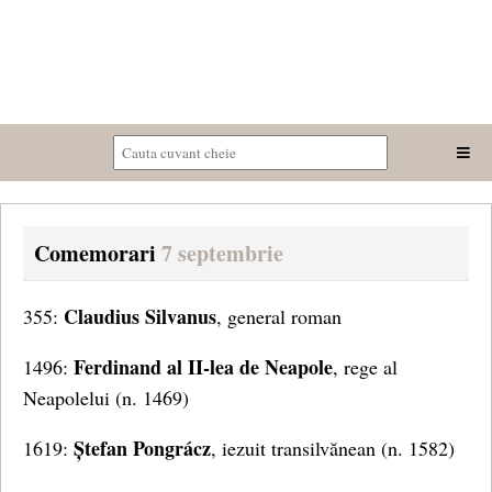
Comemorari
7 septembrie
Claudius Silvanus
355:
, general roman
Ferdinand al II-lea de Neapole
1496:
, rege al
Neapolelui (n. 1469)
Ștefan Pongrácz
1619:
, iezuit transilvănean (n. 1582)