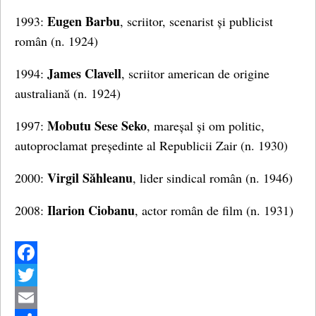
Eugen Barbu
1993:
, scriitor, scenarist și publicist
român (n. 1924)
James Clavell
1994:
, scriitor american de origine
australiană (n. 1924)
Mobutu Sese Seko
1997:
, mareșal și om politic,
autoproclamat președinte al Republicii Zair (n. 1930)
Virgil Săhleanu
2000:
, lider sindical român (n. 1946)
Ilarion Ciobanu
2008:
, actor român de film (n. 1931)
Facebook
Twitter