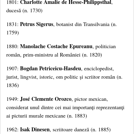
Charlotte Amalie de Hesse-Philippsthal
1801:
,
ducesă (n. 1730)
Petrus Sigerus
1831:
, botanist din Transilvania (n.
1759)
Manolache Costache Epureanu
1880:
, politician
român, prim-ministru al României (n. 1820)
Bogdan Petriceicu-Hasdeu
1907:
, enciclopedist,
jurist, lingvist, istoric, om politic și scriitor român (n.
1836)
José Clemente Orozco
1949:
, pictor mexican,
considerat unul dintre cei mai importanți reprezentanți
ai picturii murale mexicane (n. 1883)
Isak Dinesen
1962:
, scriitoare daneză (n. 1885)